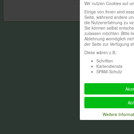
Wir nutzen Cookies auf un
Einige von ihnen sind esse
Seite, während andere uns
die Nutzererfahrung zu ve
Sie können selbst entsche
zulassen möchten. Bitte b
Ablehnung womöglich nicht
der Seite zur Verfügung s
Diese wären z.B.:
Schriften
Kartendienste
SPAM-Schutz
Akze
Ab
Weitere Informa