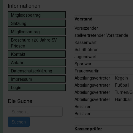
Informationen
Mitgliedsbeitrag
Vorstand
Satzung
Vorsitze
Mitgliedsantrag
stellvertretender Vo
Broschüre 120 Jahre SV
Kassen
Friesen
Schriftf
Kontakt
Jugend
Anfahrt
Sportw
Datenschutzerklärung
Frauenw
Abteilungsvertreter Kegeln
Impressum
Abteilungsvertreter Fußball
Login
Abteilungsvertreter Turnen/G
Abteilungsvertreter Handball
Die Suche
Beisitzer
Suchen
Beisitzer
...
Suchen
Kassenprüfer