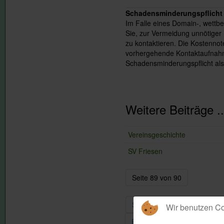
Schadensminderungspflicht
Im Falle eines Domain-, wettbe
Sie, zur Vermeidung unnötiger 
zu kontaktieren. Die Kostenno
vorhergehende Kontaktaufnahm
Schadensminderungspflicht al
Weitere Beiträge ..
Vereinsgeschichte
SV Friesen
Seite 89 von 90
Start
Zurück
81
82
Wir benutzen C
Ende