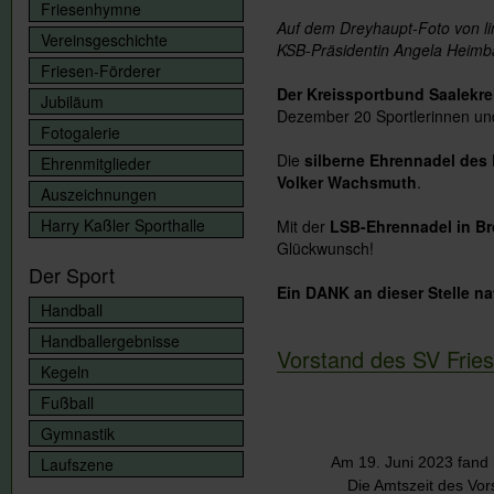
Friesenhymne
Auf dem Dreyhaupt-Foto von li
Vereinsgeschichte
KSB-Präsidentin Angela Heimb
Friesen-Förderer
Der Kreissportbund Saalekre
Jubiläum
Dezember 20 Sportlerinnen und 
Fotogalerie
Die
silberne Ehrennadel de
Ehrenmitglieder
Volker Wachsmuth
.
Auszeichnungen
Harry Kaßler Sporthalle
Mit der
LSB-Ehrennadel in B
Glückwunsch!
Der Sport
Ein DANK an dieser Stelle n
Handball
Handballergebnisse
Vorstand des SV Frie
Kegeln
Fußball
Gymnastik
Laufszene
Am 19. Juni 2023 fand i
Die Amtszeit des Vo