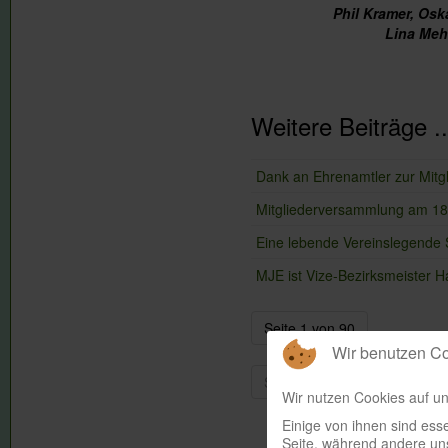
Phil Kramer, Osk
Lina Mehl
Weitere Beiträge ..
Dank an Ehrenamtler zur Mit
Mitgliederversammlung am 18. 
Eine lebende Vereinslegende S
MJE ist Vize-Bezirksmeister H
Seite 1 von 90
Wir benutzen C
Start
Zurück
1
2
Wir nutzen Cookies auf un
Einige von ihnen sind esse
Seite, während andere uns